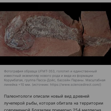
Фотография образца UFMT-353, голотип и единственный
известный экземпляр нового рода и вида из формации
Корумбатая, группа Пасса-Дойс, бассейн Параны. Масштабная
линейка =10 мм.
источник:
https://www.sciencedirect.com/
Палеонтологи описали новый вид древней
лучеперой рыбы, которая обитала на территории
современной Бразилии примерно 254 миллиона