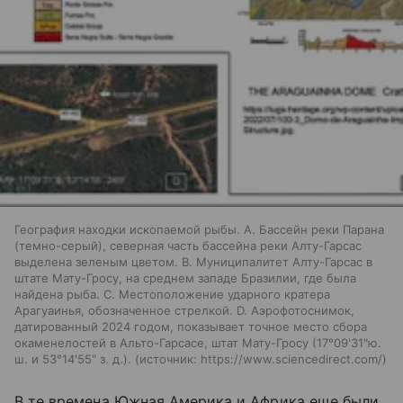
География находки ископаемой рыбы. A. Бассейн реки Парана
(темно-серый), северная часть бассейна реки Алту-Гарсас
выделена зеленым цветом. B. Муниципалитет Алту-Гарсас в
штате Мату-Гросу, на среднем западе Бразилии, где была
найдена рыба. C. Местоположение ударного кратера
Арагуаинья, обозначенное стрелкой. D. Аэрофотоснимок,
датированный 2024 годом, показывает точное место сбора
окаменелостей в Альто-Гарсасе, штат Мату-Гросу (17°09'31"ю.
ш. и 53°14'55" з. д.).
источник:
https://www.sciencedirect.com/
В те времена Южная Америка и Африка еще были