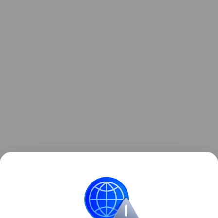
Ранее стало
известно
, что Xiaomi в очередной раз
повысила цены на свои смартфоны в Китае.
для отдельных моделей рост составил почти 13%.
смартфоны