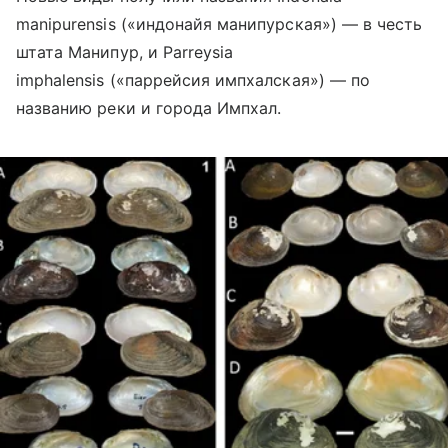
manipurensis («индонайя манипурская») — в честь
штата Манипур, и Parreysia
imphalensis («паррейсия импхалская») — по
названию реки и города Импхал.