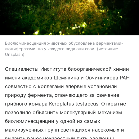
Биолюминесценция животных обусловлена ферментами-
люциферазами, но у каждого вида они свои.
источник:
Unsplash
Специалисты Института биоорганической химии
имени академиков Шемякина и Овчинникова РАН
совместно с коллегами впервые установили
природу фермента, отвечающего за свечение
грибного комара Keroplatus testaceus. Открытие
позволило объяснить молекулярный механизм
биолюминесценции у одной из самых
малоизученных групп светящихся насекомых и
выявить ранее неизвестный путь эволюции