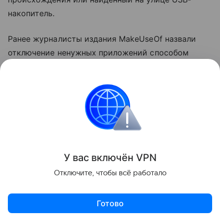
накопитель.
Ранее журналисты издания MakeUseOf назвали
отключение ненужных приложений способом
ускорить компьютер
на Windows. Также они
посоветовали выключить функции в меню
«Рекомендации и предложения».
ноутбуки
Поделиться
У вас включ
ён
V
P
N
Отключите, чтобы всё работало
Готово