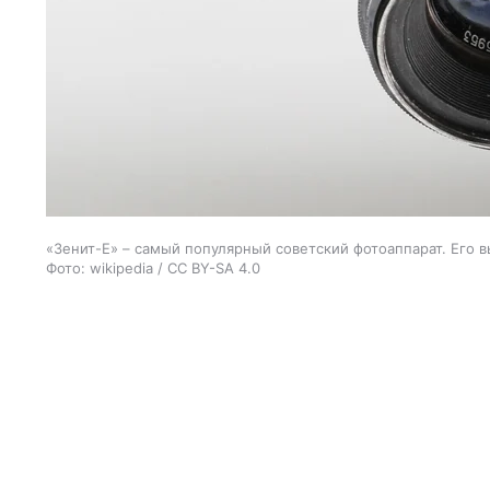
«Зенит-Е» – самый популярный советский фотоаппарат. Его в
Фото: wikipedia / CC BY-SA 4.0