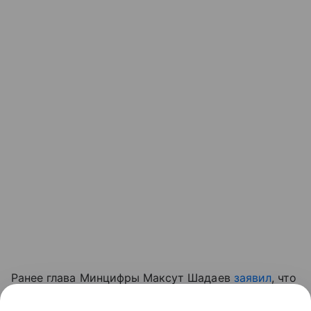
Ранее глава Минцифры Максут Шадаев
заявил
, что
мессенджер MAX навсегда останется в жизни