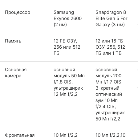
Процессор
Samsung
Snapdragon 8
Exynos 2600
Elite Gen 5 For
(2 нм)
Galaxy (3 нм)
Память
12 ГБ ОЗУ,
12 или 16 ГБ
256 или 512
ОЗУ, 256, 512
ГБ
ГБ или 1 ТБ
Основная
основной
основной
камера
модуль 50 Мп
модуль 200
f/1,8 OIS,
Мп f/1,7 OIS,
ультраширик
3-кратный
12 Мп f/2,2
оптический
зум 10 Мп
f/2,4 OIS,
ультраширик
50 Мп f/2,2
Фронтальная
10 Мп f/2,2
10 Мп f/2,2,10