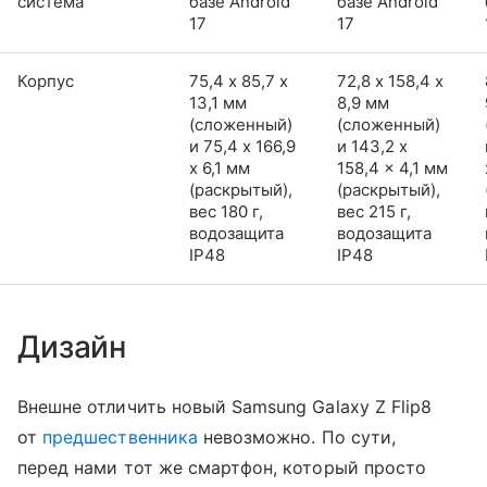
система
базе Android
базе Android
17
17
Корпус
75,4 х 85,7 х
72,8 х 158,4 х
13,1 мм
8,9 мм
(сложенный)
(сложенный)
и 75,4 x 166,9
и 143,2 x
x 6,1 мм
158,4 x 4,1 мм
(раскрытый),
(раскрытый),
вес 180 г,
вес 215 г,
водозащита
водозащита
IP48
IP48
Дизайн
Внешне отличить новый Samsung Galaxy Z Flip8
от
предшественника
невозможно. По сути,
перед нами тот же смартфон, который просто