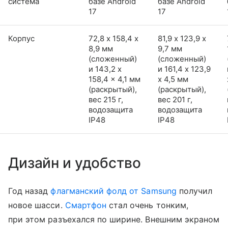
система
базе Android
базе Android
17
17
Корпус
72,8 х 158,4 х
81,9 х 123,9 х
8,9 мм
9,7 мм
(сложенный)
(сложенный)
и 143,2 x
и 161,4 x 123,9
158,4 x 4,1 мм
x 4,5 мм
(раскрытый),
(раскрытый),
вес 215 г,
вес 201 г,
водозащита
водозащита
IP48
IP48
Дизайн и удобство
Год назад
флагманский фолд от Samsung
получил
новое шасси.
Смартфон
стал очень тонким,
при этом разъехался по ширине. Внешним экраном