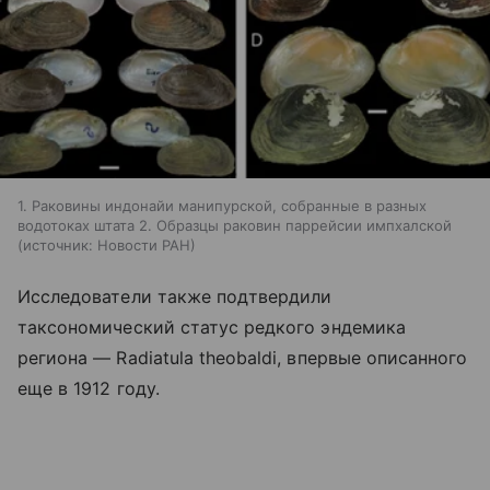
1. Раковины индонайи манипурской, собранные в разных
водотоках штата 2. Образцы раковин паррейсии импхалской
источник:
Новости РАН
Исследователи также подтвердили
таксономический статус редкого эндемика
региона — Radiatula theobaldi, впервые описанного
еще в 1912 году.