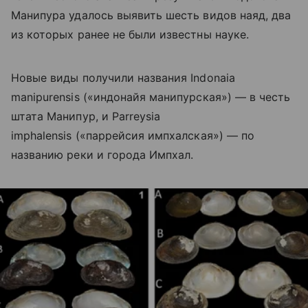
Манипура удалось выявить шесть видов наяд, два
из которых ранее не были известны науке.
Новые виды получили названия Indonaia
manipurensis («индонайя манипурская») — в честь
штата Манипур, и Parreysia
imphalensis («паррейсия импхалская») — по
названию реки и города Импхал.