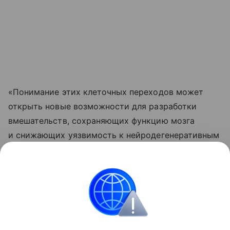
«Понимание этих клеточных переходов может
открыть новые возможности для разработки
вмешательств, сохраняющих функцию мозга
и снижающих уязвимость к нейродегенеративным
заболеваниям», — отметил соавтор работы,
нейробиолог Сянминь Сюй из Калифорнийского
университета.
Биология