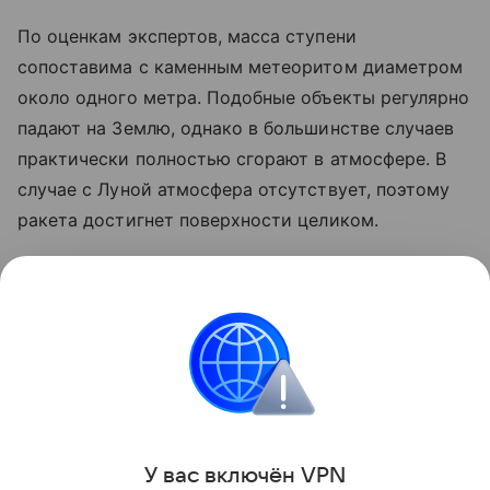
По оценкам экспертов, масса ступени
сопоставима с каменным метеоритом диаметром
около одного метра. Подобные объекты регулярно
падают на Землю, однако в большинстве случаев
практически полностью сгорают в атмосфере. В
случае с Луной атмосфера отсутствует, поэтому
ракета достигнет поверхности целиком.
Ранее стало известно, что лунный грунт
рассказал
об атмосфере древней Земли.
космос
SpaceX
Луна
российские ученые
Поделиться
У вас включ
ён
V
P
N