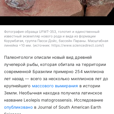
Фотография образца UFMT-353, голотип и единственный
известный экземпляр нового рода и вида из формации
Корумбатая, группа Пасса-Дойс, бассейн Параны. Масштабная
линейка =10 мм.
источник:
https://www.sciencedirect.com/
Палеонтологи описали новый вид древней
лучеперой рыбы, которая обитала на территории
современной Бразилии примерно 254 миллиона
лет назад — всего за несколько миллионов лет до
крупнейшего
массового вымирания
в истории
Земли. Необычная находка получила латинское
название Leolepis matogrossensis. Исследование
опубликовано
в Journal of South American Earth