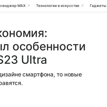
сенджер MAX
Технологии в искусстве
Гаджеты
кономия:
ыл особенности
23 Ultra
дизайне смартфона, то новые
равятся.