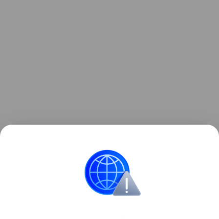
Ранее мы рассказывали о
Samsung Micro RGB R95F
— 115-дюймовом премиум-телевизоре компании с
инновационной технологией подсветки.
телевизоры
Поделиться