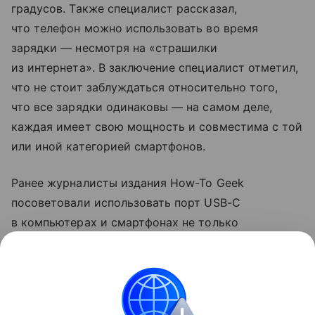
градусов. Также специалист рассказал,
что телефон можно использовать во время
зарядки — несмотря на «страшилки
из интернета». В заключение специалист отметил,
что не стоит заблуждаться относительно того,
что все зарядки одинаковы — на самом деле,
каждая имеет свою мощность и совместима с той
или иной категорией смартфонов.
Ранее журналисты издания How-To Geek
посоветовали использовать порт USB-C
в компьютерах и смартфонах не только
для зарядки. Они рассказали, что с помощью
разъема можно передавать файлы на большой
скорости и подключаться к мониторам.