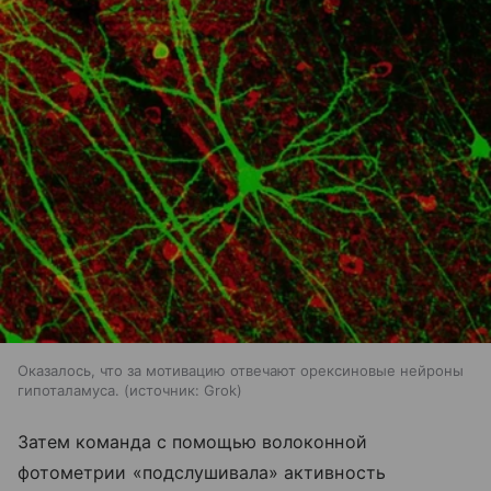
Оказалось, что за мотивацию отвечают орексиновые нейроны
гипоталамуса.
источник:
Grok
Затем команда с помощью волоконной
фотометрии «подслушивала» активность