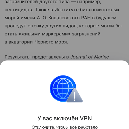
загрязнителей другого типа — например,
пестицидов. Также в Институте биологии южных
морей имени А. О. Ковалевского РАН в будущем
проведут оценку других видов, которые могли бы
стать «живыми маркерами» загрязнений
в акватории Черного моря.
Результаты представлены в
Journal of Marine
Science and Engineering.
Работа выполнена
при поддержке гранта РНФ (проект
№ 25−19−00551).
природа
Поделиться
У вас включ
ён
V
P
N
Отключите, чтобы всё работало