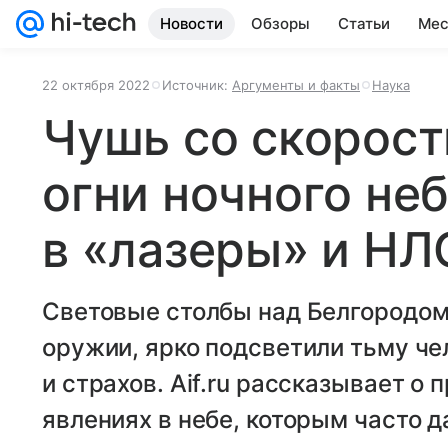
Новости
Обзоры
Статьи
Мес
22 октября 2022
Источник:
Аргументы и факты
Наука
Чушь со скорост
огни ночного не
в «лазеры» и НЛ
Световые столбы над Белгородом
оружии, ярко подсветили тьму че
и страхов. Aif.ru рассказывает о
явлениях в небе, которым часто 