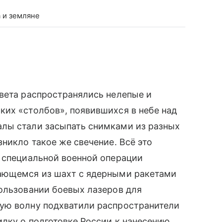
 и земляне
вета распространялись нелепые и
ких «столбов», появившихся в небе над
лы стали засыпать снимками из разных
никло такое же свечение. Всё это
специальной военной операции
вающемся из шахт с ядерными ракетами
ользовании боевых лазеров для
ую волну подхватили распространители
илку о подготовке России к нанесению