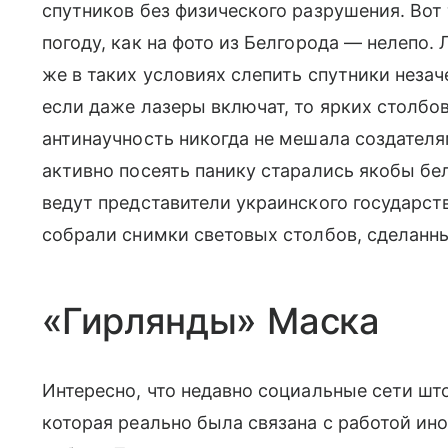
спутников без физического разрушения. Вот
погоду, как на фото из Белгорода — нелепо. Л
же в таких условиях слепить спутники незаче
если даже лазеры включат, то ярких столбов 
антинаучность никогда не мешала создателям
активно посеять панику старались якобы бе
ведут представители украинского государст
собрали снимки световых столбов, сделанны
«Гирлянды» Маска
Интересно, что недавно социальные сети што
которая реально была связана с работой и