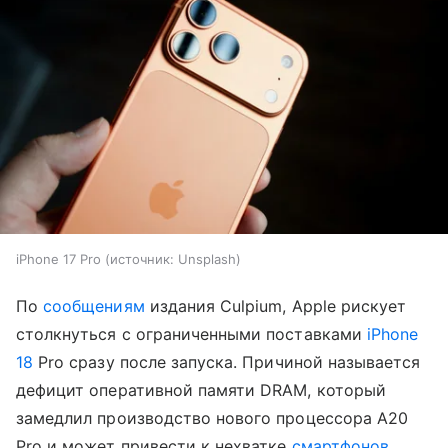
iPhone 17 Pro
источник:
Unsplash
По
сообщениям
издания Culpium, Apple рискует
столкнуться с ограниченными поставками
iPhone
18
Pro сразу после запуска. Причиной называется
дефицит оперативной памяти DRAM, который
замедлил производство нового процессора A20
Pro и может привести к нехватке
смартфонов