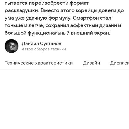
пытается переизобрести формат
раскладушки. Вместо этого корейцы довели до
ума уже удачную формулу. Смартфон стал
тоньше и легче, сохранил эффектный дизайн и
большой функциональный внешний экран.
Даниил Султанов
Автор обзоров техники
Технические характеристики
Дизайн
Диспле
Выберите комментарий
Выберите комментарий
Выберите комментарий
Информация полезная и актуальная
Информация полезная и актуальная
Информация полезная и актуальная
Заголовок вводит в заблуждение
Заголовок вводит в заблуждение
Заголовок вводит в заблуждение
Материал содержит неполные данные
Материал содержит неполные данные
Материал содержит неполные данные