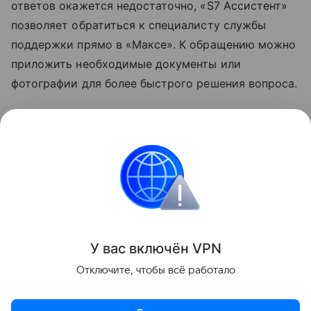
ответов окажется недостаточно, «S7 Ассистент»
позволяет обратиться к специалисту службы
поддержки прямо в «Максе». К обращению можно
приложить необходимые документы или
фотографии для более быстрого решения вопроса.
Узнать больше о возможностях мессенджера
«Макс» можно в отдельном
материале
Hi-Tech
Mail.
мессенджеры
Мессенджер MAX
Поделиться
У вас включ
ён
V
P
N
Отключите, чтобы всё работало