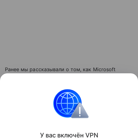
Ранее мы рассказывали о том, как Microsoft
обновляла требования к объему оперативной
памяти
для компьютеров с Windows, повышая
минимальную планку до 16 ГБ.
Windows
Microsoft
Поделиться
У вас включ
ён
V
P
N