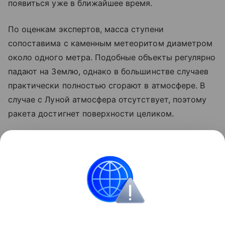
появиться уже в ближайшее время.
По оценкам экспертов, масса ступени
сопоставима с каменным метеоритом диаметром
около одного метра. Подобные объекты регулярно
падают на Землю, однако в большинстве случаев
практически полностью сгорают в атмосфере. В
случае с Луной атмосфера отсутствует, поэтому
ракета достигнет поверхности целиком.
Ранее стало известно, что лунный грунт
рассказал
об атмосфере древней Земли.
космос
SpaceX
Луна
российские ученые