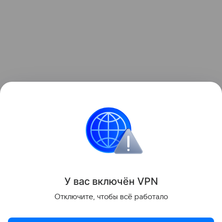
Узнать больше о необычном инциденте с ракетой
можно в отдельном
материале
Hi-Tech Mail.
космос
Луна
Поделиться
У вас включ
ён
V
P
N
Отключите, чтобы всё работало