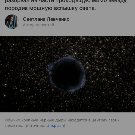
разорвал на части проходящую мимо звезду,
породив мощную вспышку света.
Светлана Левченко
Автор новостей
Обычно крупные черные дыры находятся в центрах своих
галактик.
источник:
Unsplash