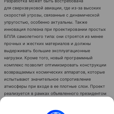
Разработка может быть востребована
для сверхзвуковой авиации, где из-за высоких
скоростей угрозы, связанные с динамической
упругостью, особенно актуальны. Также
инновация полезна при проектировании простых
БПЛА самолетного типа: они строятся из менее
прочных и жестких материалов и должны
выдерживать большие эксплуатационные
нагрузки. Кроме того, новый программный
комплекс позволит оптимизировать конструкции
возвращаемых космических аппаратов, которые
испытывают значительное сопротивление
атмосферы при входе в ее плотные слои. Проект
реализуется в рамках объявленного президентом
России Десятилетия науки и технологий, а также
программы Минобрнауки России