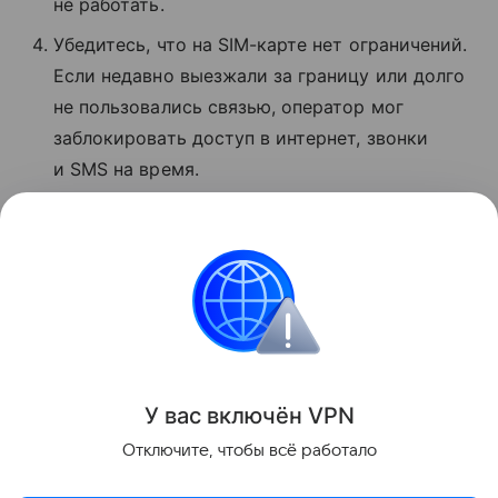
не работать.
Убедитесь, что на SIM-карте нет ограничений.
Если недавно выезжали за границу или долго
не пользовались связью, оператор мог
заблокировать доступ в интернет, звонки
и SMS на время.
Если ничего не помогло, позвоните
в поддержку МТС по номеру 8 800 250−08−90
и сообщите о проблеме.
Сбои
Поделиться
У вас включ
ён
V
P
N
Отключите, чтобы всё работало