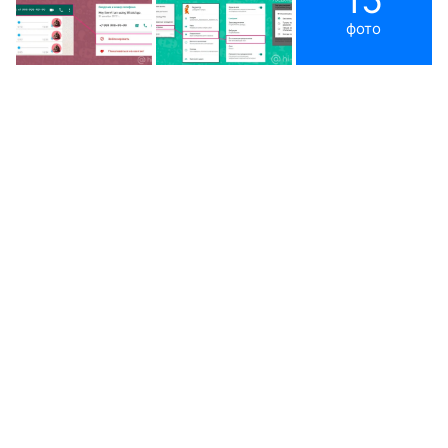
15
фото