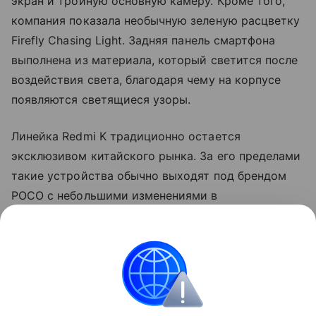
экран и тройную основную камеру. Кроме того,
компания показала необычную зеленую расцветку
Firefly Chasing Light. Задняя панель смартфона
выполнена из материала, который светится после
воздействия света, благодаря чему на корпусе
появляются светящиеся узоры.
Линейка Redmi K традиционно остается
эксклюзивом китайского рынка. За его пределами
такие устройства обычно выходят под брендом
POCO с небольшими изменениями в
характеристиках и программном обеспечении.
Так, прошлогодний Redmi K90 Pro дебютировал на
глобальном рынке как POCO F8 Ultra.
смартфоны