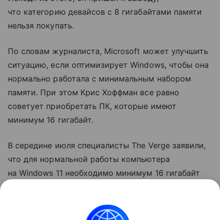
что категорию девайсов с 8 гигабайтами памяти
нельзя покупать.
По словам журналиста, Microsoft может улучшить
ситуацию, если оптимизирует Windows, чтобы она
нормально работала с минимальным набором
памяти. При этом Крис Хоффман все равно
советует приобретать ПК, которые имеют
минимум 16 гигабайт.
В середине июля специалисты The Verge заявили,
что для нормальной работы компьютера
на Windows 11 необходимо минимум 16 гигабайт
оперативной памяти. Таким образом они
завершили обзор ноутбука Microsoft Surface
Laptop, который имеет всего 8 гигабайт памяти.