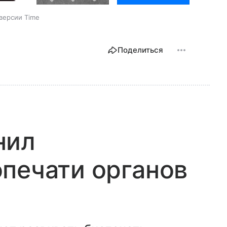
версии Time
Поделиться
нил
печати органов