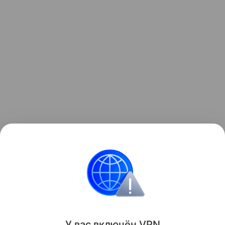
Читайте также нашу
статью
о том, как в Германии
создали 4-тонный РЭБ-беспилотник CA-1EA.
военная техника
Поделиться
У вас включ
ён
V
P
N