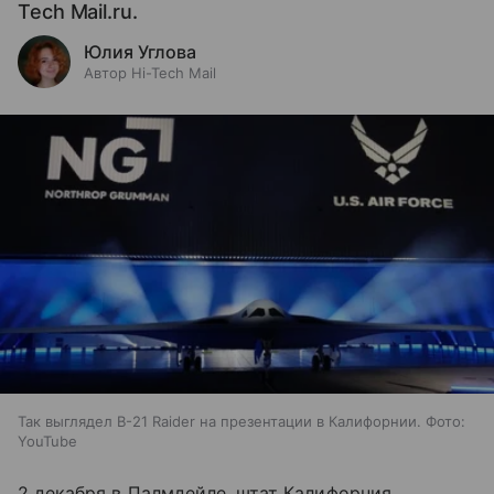
Tech Mail.ru.
Юлия Углова
Автор Hi-Tech Mail
Так выглядел B-21 Raider на презентации в Калифорнии. Фото:
YouTube
2 декабря в Палмдейле, штат Калифорния,