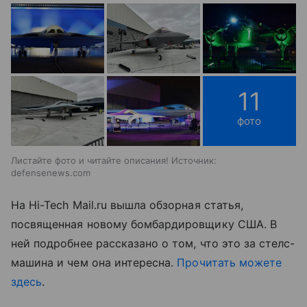
11
фото
Листайте фото и читайте описания! Источник:
defensenews.com
На Hi-Tech Mail.ru вышла обзорная статья,
посвященная новому бомбардировщику США. В
ней подробнее рассказано о том, что это за стелс-
машина и чем она интересна.
Прочитать можете
здесь
.