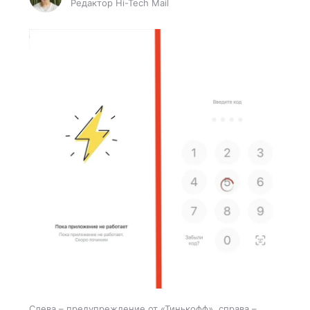
Редактор Hi-Tech Mail
Слева – предупреждение от «Тинькофф», справа –