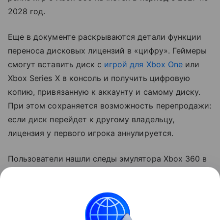
2028 год.
Еще в документе раскрываются детали функции
переноса дисковых лицензий в «цифру». Геймеры
смогут вставить диск с
игрой для Xbox One
или
Xbox Series X в консоль и получить цифровую
копию, привязанную к аккаунту и самому диску.
При этом сохраняется возможность перепродажи:
если диск перейдет к другому владельцу,
лицензия у первого игрока аннулируется.
Пользователи нашли следы эмулятора Xbox 360 в
Windows 11 еще в конце июля. Сообщается, что
это тот же программный фундамент, который уже
используется на Xbox One и Xbox Series X|S для
запуска тайтлов с Xbox 360.