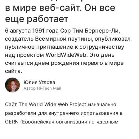
в мире веб-сайт. Он все
еще работает
6 августа 1991 года Сэр Тим Бернерс-Ли,
создатель Всемирной паутины, опубликовал
публичное приглашение к сотрудничеству
над проектом WorldWideWeb. Это день
считается днем рождения первого в мире
сайта.
Юлия Углова
Автор Hi-Tech Mail
Сайт The World Wide Web Project изначально
разработали для внутреннего использования в
CERN (Европейская организация по ядерным
исследованиям). На его страницах можно было
Выберите комментарий
Выберите комментарий
Выберите комментарий