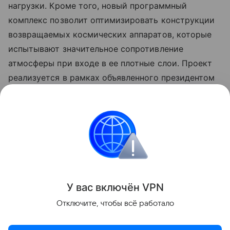
нагрузки. Кроме того, новый программный
комплекс позволит оптимизировать конструкции
возвращаемых космических аппаратов, которые
испытывают значительное сопротивление
атмосферы при входе в ее плотные слои. Проект
реализуется в рамках объявленного президентом
России Десятилетия науки и технологий, а также
программы Минобрнауки России
«Приоритет-2030».
авиация
Поделиться
У вас включ
ён
V
P
N
Отключите, чтобы всё работало