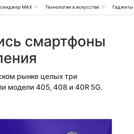
сенджер MAX
Технологии в искусстве
Гаджеты
лись смартфоны
ления
ском рынке целых три
ли модели 405, 408 и 40R 5G.