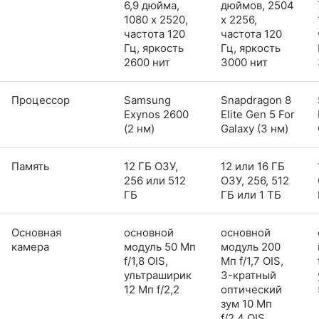
6,9 дюйма,
дюймов, 2504
1080 x 2520,
x 2256,
частота 120
частота 120
Гц, яркость
Гц, яркость
2600 нит
3000 нит
Процессор
Samsung
Snapdragon 8
Exynos 2600
Elite Gen 5 For
(2 нм)
Galaxy (3 нм)
Память
12 ГБ ОЗУ,
12 или 16 ГБ
256 или 512
ОЗУ, 256, 512
ГБ
ГБ или 1 ТБ
Основная
основной
основной
камера
модуль 50 Мп
модуль 200
f/1,8 OIS,
Мп f/1,7 OIS,
ультраширик
3-кратный
12 Мп f/2,2
оптический
зум 10 Мп
f/2,4 OIS,