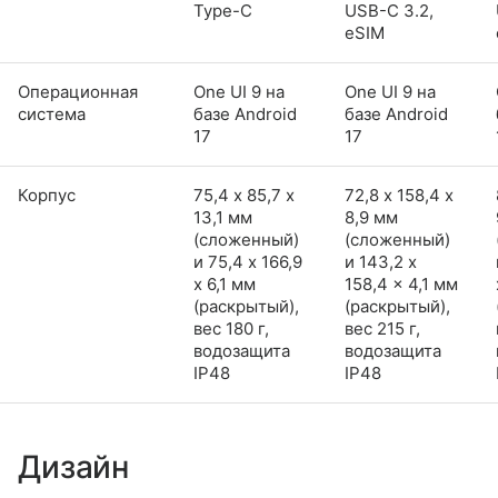
Type-C
USB-C 3.2,
eSIM
Операционная
One UI 9 на
One UI 9 на
система
базе Android
базе Android
17
17
Корпус
75,4 х 85,7 х
72,8 х 158,4 х
13,1 мм
8,9 мм
(сложенный)
(сложенный)
и 75,4 x 166,9
и 143,2 x
x 6,1 мм
158,4 x 4,1 мм
(раскрытый),
(раскрытый),
вес 180 г,
вес 215 г,
водозащита
водозащита
IP48
IP48
Дизайн