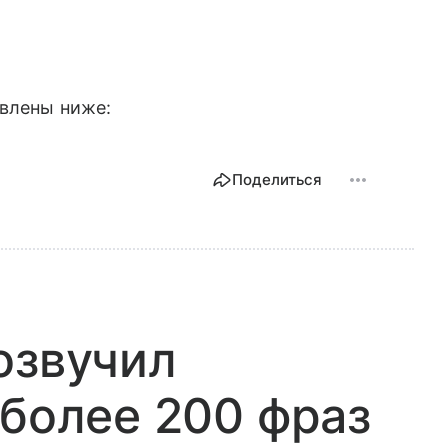
авлены ниже:
Поделиться
озвучил
 более 200 фраз