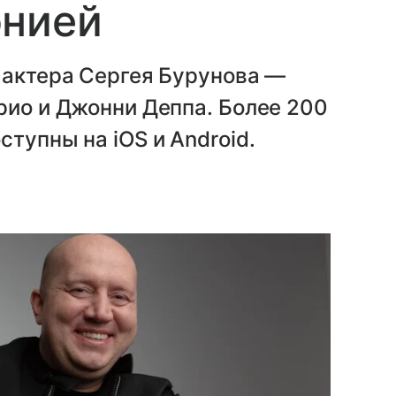
онией
 актера Сергея Бурунова —
рио и Джонни Деппа. Более 200
тупны на iOS и Android.