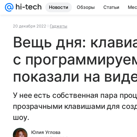
Новости
Обзоры
Статьи
Мес
20 декабря 2022
Гаджеты
Вещь дня: клави
с программируе
показали на вид
У нее есть собственная пара про
прозрачными клавишами для созд
шоу.
Юлия Углова