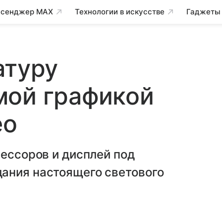
сенджер MAX
Технологии в искусстве
Гаджеты
атуру
мой графикой
ео
цессоров и дисплей под
ания настоящего светового