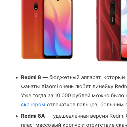
Redmi 8, Redmi 8A и Poco X2. Фото: Xiaomi
Redmi 8
— бюджетный аппарат, который 
Фанаты Xiaomi очень любят линейку Redm
Уже тогда за 10 000 рублей можно было
сканером
отпечатков пальцев, большим э
Redmi 8A
— удешевленная версия Redmi 8
пластмассовый корпус и отсутствие ска