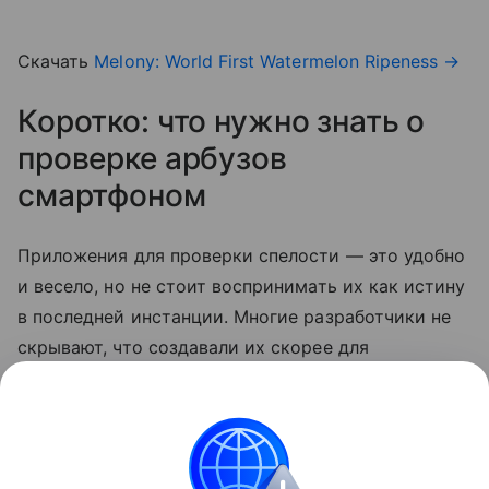
Скачать
Melony: World First Watermelon Ripeness
→
Коротко: что нужно знать о
проверке арбузов
смартфоном
Приложения для проверки спелости — это удобно
и весело, но не стоит воспринимать их как истину
в последней инстанции. Многие разработчики не
скрывают, что создавали их скорее для
развлечения. Так что по-прежнему лучший способ
выбрать сладкий арбуз — довериться своим
ощущениям.