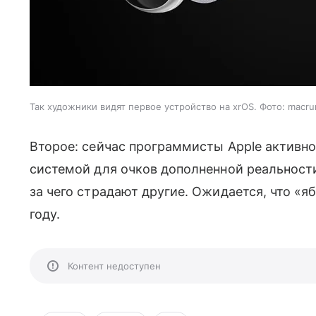
Так художники видят первое устройство на xrOS. Фото: macr
Второе: сейчас программисты Apple активно
системой для очков дополненной реальности
за чего страдают другие. Ожидается, что «я
году.
Контент недоступен