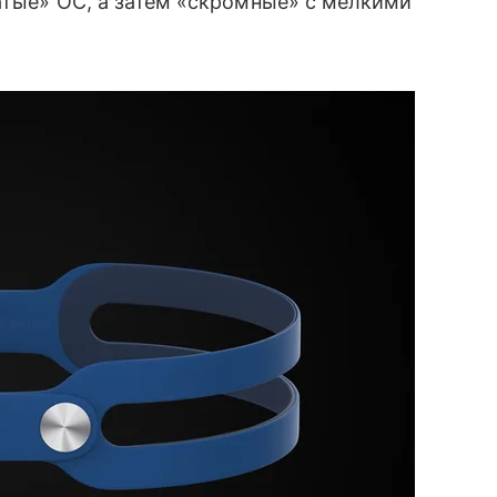
атые» ОС, а затем «скромные» с мелкими