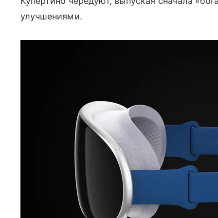
Купертино чередуют, выпуская сначала «бог
улучшениями.