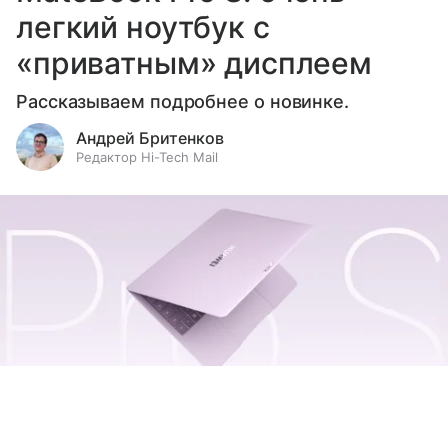
легкий ноутбук с
«приватным» дисплеем
Рассказываем подробнее о новинке.
Андрей Бритенков
Редактор Hi-Tech Mail
Выберите комментарий
Выберите комментарий
Выберите комментарий
Huawei MateBook Pro S
источник:
Huawei