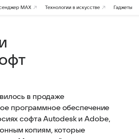
сенджер MAX
Технологии в искусстве
Гаджеты
и
софт
явилось в продаже
ное программное обеспечение
ерсиях софта Autodesk и Adobe,
ионным копиям, которые