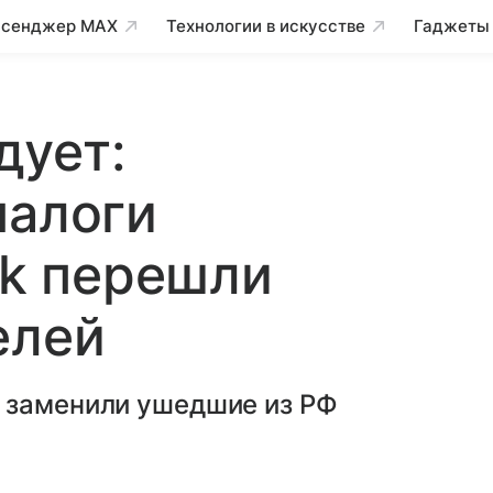
сенджер MAX
Технологии в искусстве
Гаджеты
дует:
налоги
ok перешли
елей
 заменили ушедшие из РФ