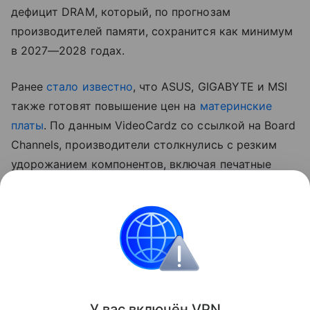
дефицит DRAM, который, по прогнозам
производителей памяти, сохранится как минимум
в 2027—2028 годах.
Ранее
стало известно
, что ASUS, GIGABYTE и MSI
также готовят повышение цен на
материнские
платы
. По данным VideoCardz со ссылкой на Board
Channels, производители столкнулись с резким
удорожанием компонентов, включая печатные
платы, медь, конденсаторы и контроллеры.
На ситуацию также влияет снижение спроса
на новые ПК, из-за чего компаниям приходится
компенсировать рост издержек повышением
отпускных цен.
Поделиться
У вас включ
ён
V
P
N