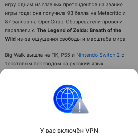
игру одним из главных претендентов на звание
игры года: она получила 93 балла на Metacritic и
87 баллов на OpenCritic. Обозреватели провели
параллели с
The Legend of Zelda: Breath of the
Wild
из-за ощущения свободы и масштаба мира
Big Walk вышла на ПК, PS5 и
Nintendo Switch 2
с
текстовым переводом на русский язык.
Планируется ли релиз на Xbox Series X|S,
неизвестно. Со дня выхода игра также доступна в
каталоге подписочного сервиса PlayStation Plus
Essential.
Игры
У вас включ
ён
V
P
N
Поделиться