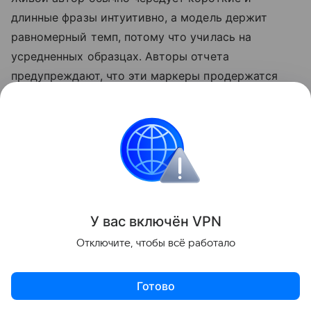
длинные фразы интуитивно, а модель держит
равномерный темп, потому что училась на
усредненных образцах. Авторы отчета
предупреждают, что эти маркеры продержатся
недолго. Модели меняются каждые несколько
месяцев, и то, что выдавало ИИ вчера, завтра
может стать нормой.
Также недавно писали, что бумеры воспитывают
внуков на «ИИ-слопе». Подробности в
статье.
У вас включ
ён
V
P
N
Отключите, чтобы всё работало
Нейросети
Искусственный интеллект
Готово
Поделиться