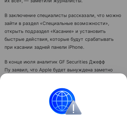
их все», — заметили журналисты.
В заключение специалисты рассказали, что можно
зайти в раздел «Специальные возможности»,
открыть подраздел «Касание» и установить
быстрые действия, которые будут срабатывать
при касании задней панели iPhone.
В конце июля аналитик GF Securities Джефф
Пу заявил, что Apple будет вынуждена заметно
поднять цены на новые
смартфоны
. По его данным,
iPhone 18
Pro и 18 Pro Max подорожают примерно
на 250−300 долларов.
iPhone