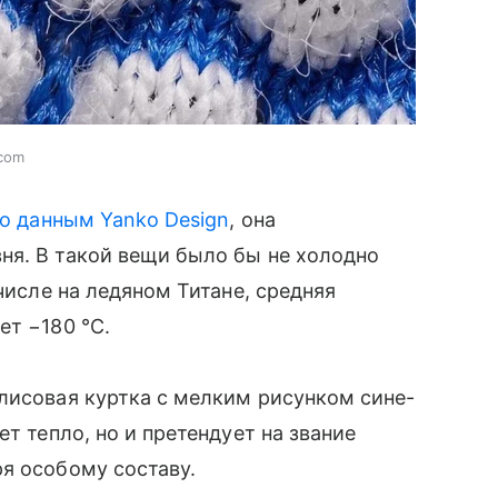
.com
о данным Yanko Design
, она
я. В такой вещи было бы не холодно
числе на ледяном Титане, средняя
ет −180 °C.
лисовая куртка с мелким рисунком сине-
т тепло, но и претендует на звание
ря особому составу.