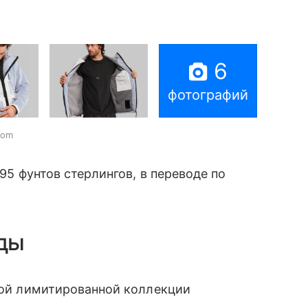
6
фотографий
com
995 фунтов стерлингов, в переводе по
ды
й лимитированной коллекции