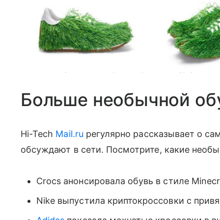
Стоит такое чудо 1700 долларов, в переводе по курсу — 125 
Больше необычной об
Hi-Tech
Mail.ru
регулярно рассказывает о са
обсуждают в сети. Посмотрите, какие необ
Crocs анонсировала обувь в стиле Minec
Nike выпустила криптокроссовки с привя