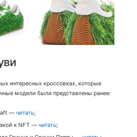
500 рублей. Фото: Loewe
уви
мых интересных кроссовках, которые
ычные модели были представлены ранее:
raft —
читать
;
зкой к NFT —
читать
;