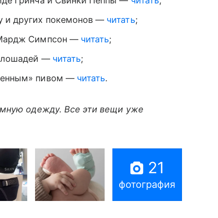
иде Гринча и Свинки Пеппы —
читать
;
у и других покемонов —
читать
;
 Мардж Симпсон —
читать
;
 лошадей —
читать
;
роенным» пивом —
читать
.
умную одежду. Все эти вещи уже
21
фотография