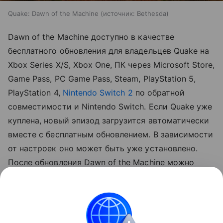
Quake: Dawn of the Machine
источник:
Bethesda
Dawn of the Machine доступно в качестве
бесплатного обновления для владельцев Quake на
Xbox Series X/S, Xbox One, ПК через Microsoft Store,
Game Pass, PC Game Pass, Steam, PlayStation 5,
PlayStation 4,
Nintendo Switch 2
по обратной
совместимости и Nintendo Switch. Если Quake уже
куплена, новый эпизод загрузится автоматически
вместе с бесплатным обновлением. В зависимости
от настроек оно может быть уже установлено.
После обновления Dawn of the Machine можно
запустить через новую игру, выбор уровня или
кооперативный мультиплеер.