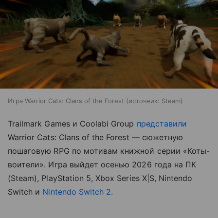
Игра Warrior Cats: Clans of the Forest
источник:
Steam
Trailmark Games и Coolabi Group
представили
Warrior Cats: Clans of the Forest — сюжетную
пошаговую RPG по мотивам книжной серии «Коты-
воители». Игра выйдет осенью 2026 года на ПК
(Steam), PlayStation 5, Xbox Series X|S, Nintendo
Switch и
Nintendo Switch 2
.