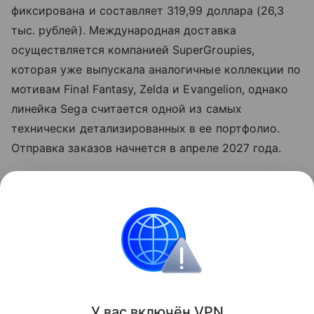
фиксирована и составляет 319,99 доллара (26,3
тыс. рублей). Международная доставка
осуществляется компанией SuperGroupies,
которая уже выпускала аналогичные коллекции по
мотивам Final Fantasy, Zelda и Evangelion, однако
линейка Sega считается одной из самых
технически детализированных в ее портфолио.
Отправка заказов начнется в апреле 2027 года.
Читайте также нашу
статью
о том, как Sega
представила линейку
клавиатур
по Сонику.
Игры
Поделиться
У вас включ
ён
V
P
N