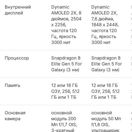
Внутренний
Dynamic
Dynamic
дисплей
AMOLED 2X, 8
AMOLED 2X,
дюймов, 2504
7,6 дюйма,
x 2256,
1848 x 2448,
частота 120
частота 120
Гц, яркость
Гц, яркость
3000 нит
3000 нит
Процессор
Snapdragon 8
Snapdragon 8
Elite Gen 5 For
Elite Gen 5 For
Galaxy (3 нм)
Galaxy (3 нм)
Память
12 или 16 ГБ
12 или 16 ГБ
ОЗУ, 256, 512
ОЗУ, 256, 512
ГБ или 1 ТБ
ГБ или 1 ТБ
Основная
основной
основной
камера
модуль 200
модуль 50 Мп
Мп f/1,7 OIS,
f/1,8 OIS,
3-кратный
ультраширик