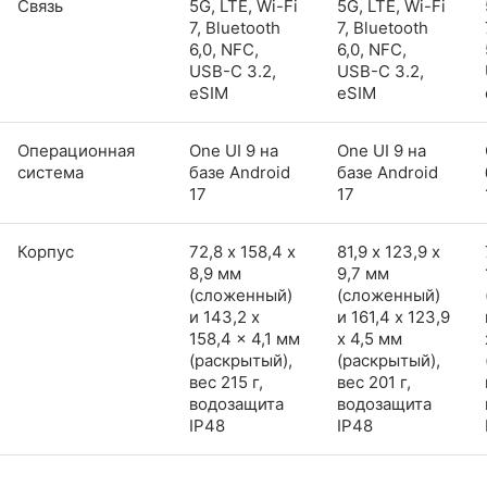
Связь
5G, LTE, Wi-Fi
5G, LTE, Wi-Fi
7, Bluetooth
7, Bluetooth
6,0, NFC,
6,0, NFC,
USB-C 3.2,
USB-C 3.2,
eSIM
eSIM
Операционная
One UI 9 на
One UI 9 на
система
базе Android
базе Android
17
17
Корпус
72,8 х 158,4 х
81,9 х 123,9 х
8,9 мм
9,7 мм
(сложенный)
(сложенный)
и 143,2 x
и 161,4 x 123,9
158,4 x 4,1 мм
x 4,5 мм
(раскрытый),
(раскрытый),
вес 215 г,
вес 201 г,
водозащита
водозащита
IP48
IP48