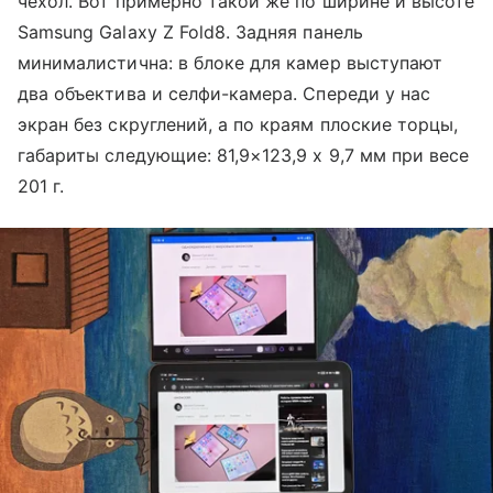
чехол. Вот примерно такой же по ширине и высоте
Samsung Galaxy Z Fold8. Задняя панель
минималистична: в блоке для камер выступают
два объектива и селфи-камера. Спереди у нас
экран без скруглений, а по краям плоские торцы,
габариты следующие: 81,9×123,9 х 9,7 мм при весе
201 г.